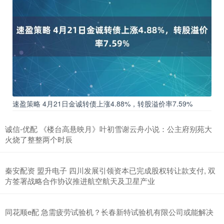
速盈策略 4月21日金诚转债上涨4.88%，转股溢价率7.59%
诚信-优配 《楼台高悬映月》叶初雪谢云舟小说：公主府别苑大
火烧了整整两个时辰
秦安配资 盟升电子 四川发展引领资本已完成股权转让款支付, 双
方签署战略合作协议推进航空航天及卫星产业
同花顺e配 急需疲劳试验机？长春新特试验机有限公司或能解决