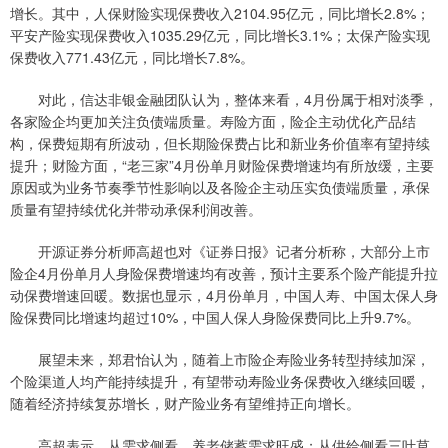
增长。其中，人保财险实现保费收入2104.95亿元，同比增长2.8%；
平安产险实现保费收入1035.29亿元，同比增长3.1%；太保产险实现
保费收入771.43亿元，同比增长7.8%。
对此，信达非银金融团队认为，整体来看，4月份属于相对淡季，
各家险企均更加关注负债端质量。寿险方面，险企主动优化产品结
构，保费短期有所波动，但长期险保费占比和新业务价值率有望持续
提升；财险方面，“老三家”4月份单月财险保费增速均有所放缓，主要
原因或为业务节奏季节性影响以及各险企主动压实负债端质量，承保
质量有望持续优化并带动承保利润改善。
开源证券分析师高超也对《证券日报》记者分析称，大部分上市
险企4月份单月人身险保费增速均有改善，预计主要系个险产能提升拉
动保费增速回暖。数据也显示，4月份单月，中国人寿、中国太保人身
险保费同比增速均超过10%，中国人保人身险保费同比上升9.7%。
展望未来，郑君怡认为，随着上市险企寿险业务转型持续加深，
个险渠道人均产能持续提升，有望带动寿险业务保费收入继续回暖，
随着经济持续复苏增长，财产险业务有望维持正向增长。
高超表示，从需求侧看，养老储蓄需求旺盛；从供给侧看三叶草