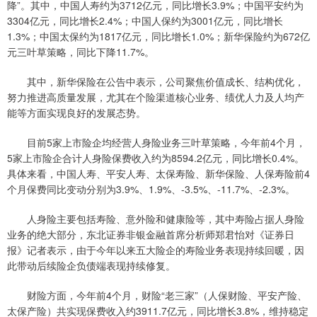
降”。其中，中国人寿约为3712亿元，同比增长3.9%；中国平安约为
3304亿元，同比增长2.4%；中国人保约为3001亿元，同比增长
1.3%；中国太保约为1817亿元，同比增长1.0%；新华保险约为672亿
元三叶草策略，同比下降11.7%。
其中，新华保险在公告中表示，公司聚焦价值成长、结构优化，
努力推进高质量发展，尤其在个险渠道核心业务、绩优人力及人均产
能等方面实现良好的发展态势。
目前5家上市险企均经营人身险业务三叶草策略，今年前4个月，
5家上市险企合计人身险保费收入约为8594.2亿元，同比增长0.4%。
具体来看，中国人寿、平安人寿、太保寿险、新华保险、人保寿险前4
个月保费同比变动分别为3.9%、1.9%、-3.5%、-11.7%、-2.3%。
人身险主要包括寿险、意外险和健康险等，其中寿险占据人身险
业务的绝大部分，东北证券非银金融首席分析师郑君怡对《证券日
报》记者表示，由于今年以来五大险企的寿险业务表现持续回暖，因
此带动后续险企负债端表现持续修复。
财险方面，今年前4个月，财险“老三家”（人保财险、平安产险、
太保产险）共实现保费收入约3911.7亿元，同比增长3.8%，维持稳定