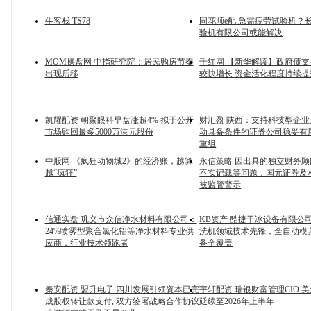
牛客栈 TS78
同花顺e配 急需疲劳试验机？
验机有限公司或能解决
MOM操盘网 中指研究院：居民购房节奏
千红网 【新华解读】政府债支
出现后移
较快增长 资金活化程度持续提
凯耀配资 朝聚眼科早盘涨超4% 拟于公开
财汇盈 陕西：支持科技型企业
市场购回最多5000万港元股份
动具备条件的证券公司稳妥有
重组
中股网 《疯狂动物城2》的经济账，越算
永信策略 因出具的独立财务
越“疯狂”
不实记载等问题，国元证券及
被监管警示
信通实盘 巩义市众信净水材料有限公司：
KB资产 酷捷干冰设备有限公
24%喷雾型聚合氯化铝等净水材料专业供
洗机领域技术先锋，全自动模
应商，行业技术领跑者
备全覆盖
秦安配资 盟升电子 四川发展引领资本已完
宇轩配资 瑞银财富管理CIO 
成股权转让款支付, 双方签署战略合作协议
延续至2026年上半年