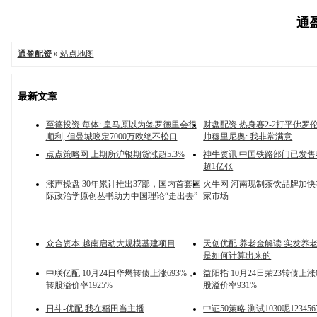
通盈
通盈配资
»
站点地图
最新文章
至德投资 每体: 皇马原以为签罗德里会很
财盘配资 热身赛2-2打平佛罗伦
顺利, 但曼城咬定7000万欧绝不松口
帅穆里尼奥: 我非常满意
点点策略网 上期所沪银期货涨超5.3%
神牛资讯 中国铁路部门已发
超1亿张
涨声操盘 30年累计推出37部，国内首套国
火牛网 河南现制茶饮品牌加
际政治学原创丛书助力中国理论“走出去”
家市场
众合资本 越南启动大规模基建项目
天创优配 养老金解读 实发养老金
是如何计算出来的
中联亿配 10月24日华懋转债上涨693%，
益阳指 10月24日荣23转债上涨
转股溢价率1925%
股溢价率931%
日斗-优配 我在稻田当主播
中证50策略 测试1030呢123456