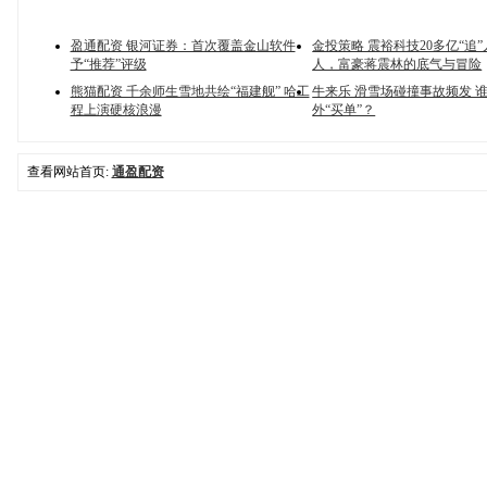
盈通配资 银河证券：首次覆盖金山软件
金投策略 震裕科技20多亿“追
予“推荐”评级
人，富豪蒋震林的底气与冒险
熊猫配资 千余师生雪地共绘“福建舰” 哈工
牛来乐 滑雪场碰撞事故频发 
程上演硬核浪漫
外“买单”？
查看网站首页:
通盈配资