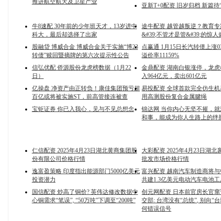
推进航空航天及卫星产业
亚新T+0配资 旧岁归档 新篇待
牛8速配 30年前的少年班天才，13岁进中
途牛配资 越管越叛逆？教育专
科大，最后却选择了出家
&#39;不管才是管&#39;的惊
股融贷 博威合金 博威合金关于实施“博23
点赢通 1月15日长汽转债上涨0
转债”赎回暨摘牌的第六次提示性公告
溢价率11159%
信弘优配 侨源股份龙虎榜数据（1月22
金鼎配资 湖南白银涨停，龙
日）
入964亿元，卖出601亿元
亿操盘 净资产由正转负！康佳集团预亏超
易投配资 全球首款完全仿生
百亿或将被实施ST，前高管接连被查
用高测股份复合金属腱绳
宝钜证券 你已入我心，见与不见总想念
锦达网 当你内心无坚不摧，
和事，能成为你人生路上的绊
仁信配资 2025年4月23日湖北黄商集团股
大彩配资 2025年4月23日湖
份有限公司价格行情
批发市场价格行情
逸富盈策略 印度指出能源部门5000亿美元
富兴配资 越南汽车制造商将
投资潜力
共建1.3亿美元电动汽车电池工
国信配资 炒高了铜价? 英伟达修改数据中
创元网配资 日本前官房长官窜访
心铜需求“笔误”, “50万吨”下调至“200吨”
交部: 台湾没有“总统”, 别向“
何错误信号