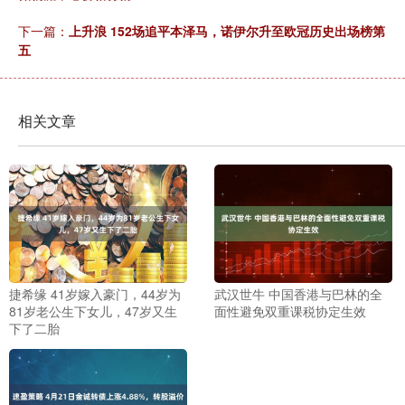
下一篇：
上升浪 152场追平本泽马，诺伊尔升至欧冠历史出场榜第
五
相关文章
捷希缘 41岁嫁入豪门，44岁为
武汉世牛 中国香港与巴林的全
81岁老公生下女儿，47岁又生
面性避免双重课税协定生效
下了二胎