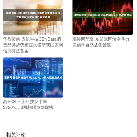
华盈策略 应帆科技CBNData消
瑞银网配资 东部战区海空兵力
费品类趋势追踪大模型获国家网
实施环台岛战备警巡
信办算法备案
高开网 三变科技换手率
3720%，3机构现身龙虎榜
相关评论