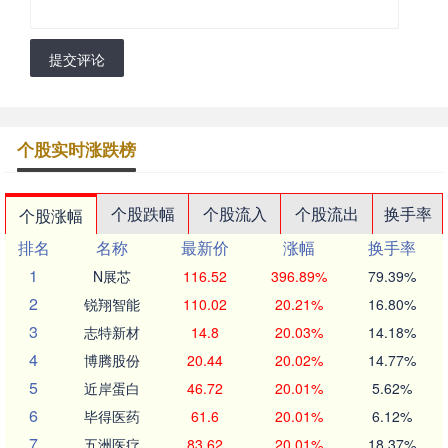
提交评论
个股实时涨跌榜
个股跌幅
个股流入
个股流出
换手率
个股涨幅
排名
名称
最新价
涨幅
换手率
1
N展芯
116.52
396.89%
79.39%
2
锐翔智能
110.02
20.21%
16.80%
3
志特新材
14.8
20.03%
14.18%
4
博腾股份
20.44
20.02%
14.77%
5
近岸蛋白
46.72
20.01%
5.62%
6
毕得医药
61.6
20.01%
6.12%
7
五洲医疗
83.62
20.01%
18.37%