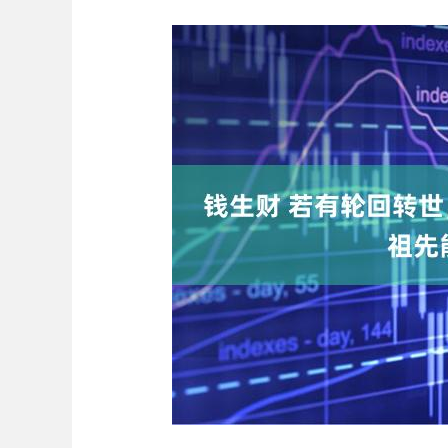
深证成指
14311.01
.68
1.02%
200.89
1