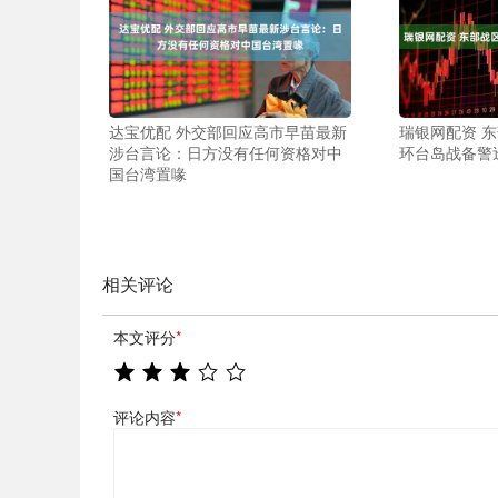
达宝优配 外交部回应高市早苗最新
瑞银网配资 
涉台言论：日方没有任何资格对中
环台岛战备警
国台湾置喙
相关评论
本文评分
*
评论内容
*