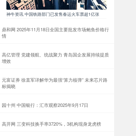
神牛资讯 中国铁路部门已发售春运火车票超1亿张
鼎和网 2025年11月18日全国主要批发市场鲍鱼价格行
情
高亿管理 党建领航、统战聚力 青岛国企发展持续提质
增效
元富证券 徐直军详解华为最强“算力核弹” 未来芯片路
标揭晓
园十州 中国银行：汇市观察2025年9月17日
高开网 三变科技换手率3720%，3机构现身龙虎榜