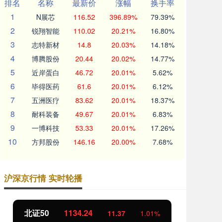
排名
名称
最新价
涨幅
换手率
1
N展芯
116.52
396.89%
79.39%
2
锐翔智能
110.02
20.21%
16.80%
3
志特新材
14.8
20.03%
14.18%
4
博腾股份
20.44
20.02%
14.77%
5
近岸蛋白
46.72
20.01%
5.62%
6
毕得医药
61.6
20.01%
6.12%
7
五洲医疗
83.62
20.01%
18.37%
8
耐科装备
49.67
20.01%
6.83%
9
一博科技
53.33
20.01%
17.26%
10
方邦股份
146.16
20.00%
7.68%
沪深京行情 实时轮播
北证50
1134.24
创
11.37
1.01%