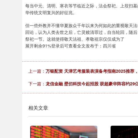
每当中元、清明、寒衣等节临近之际，法会祭祀、上坟扫墓
华传统文明复兴的好征兆。
但一些外教并不懂华夏族众千年以来为何如此的重视敬天法
回论，认为人类去世之后，亡灵赎清罪过，自当轮回，随后
祭祀一节。这就使得敬天法祖、孝敬祖宗仅仅成为了
展开剩余91%登录后可查看全文发布于：四川省
上一篇：
万银配资 天津艺考服装表演备考指南2025推荐
下一篇：
龙信金融 壁仞科技今起招股 获超豪华阵容约29
相关文章