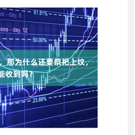
沪深300
4694.44
.42%
43.13
0.93%