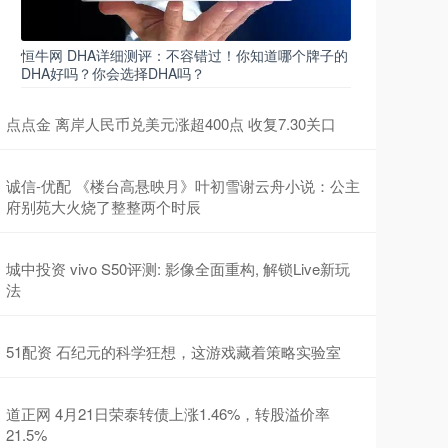
恒牛网 DHA详细测评：不容错过！你知道哪个牌子的
DHA好吗？你会选择DHA吗？
点点金 离岸人民币兑美元涨超400点 收复7.30关口
诚信-优配 《楼台高悬映月》叶初雪谢云舟小说：公主
府别苑大火烧了整整两个时辰
城中投资 vivo S50评测: 影像全面重构, 解锁Live新玩
法
51配资 石纪元的科学狂想，这游戏藏着策略实验室
道正网 4月21日荣泰转债上涨1.46%，转股溢价率
21.5%