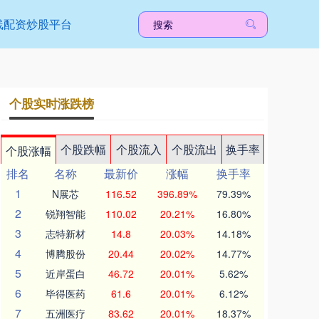
线配资炒股平台
个股实时涨跌榜
个股跌幅
个股流入
个股流出
换手率
个股涨幅
排名
名称
最新价
涨幅
换手率
1
N展芯
116.52
396.89%
79.39%
2
锐翔智能
110.02
20.21%
16.80%
3
志特新材
14.8
20.03%
14.18%
4
博腾股份
20.44
20.02%
14.77%
5
近岸蛋白
46.72
20.01%
5.62%
6
毕得医药
61.6
20.01%
6.12%
7
五洲医疗
83.62
20.01%
18.37%