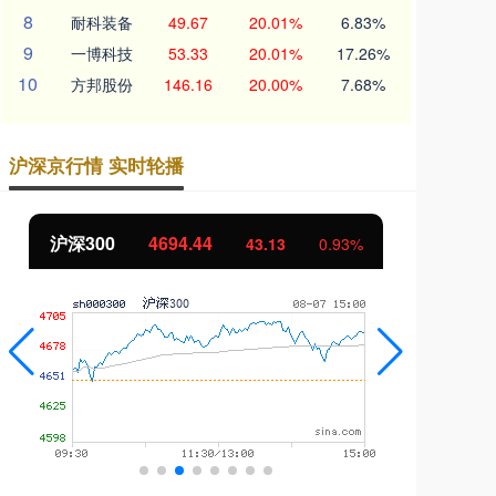
8
耐科装备
49.67
20.01%
6.83%
9
一博科技
53.33
20.01%
17.26%
10
方邦股份
146.16
20.00%
7.68%
沪深京行情 实时轮播
北证50
1134.24
创
11.37
1.01%