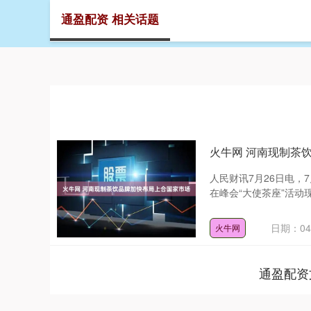
通盈配资 相关话题
首页
火牛网 河南现制茶
人民财讯7月26日电，
在峰会“大使茶座”活动
日期：04
火牛网
通盈配资