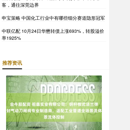
客，通往深莞边界
申宝策略 中国化工行业中有哪些细分赛道隐形冠军
中联亿配 10月24日华懋转债上涨693%，转股溢价
率1925%
推荐资讯