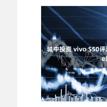
深证成指
14311.01
.68
1.02%
200.89
1