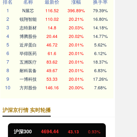
排名
名称
最新价
涨幅
换手率
1
N展芯
116.52
396.89%
79.39%
2
锐翔智能
110.02
20.21%
16.80%
3
志特新材
14.8
20.03%
14.18%
4
博腾股份
20.44
20.02%
14.77%
5
近岸蛋白
46.72
20.01%
5.62%
6
毕得医药
61.6
20.01%
6.12%
7
五洲医疗
83.62
20.01%
18.37%
8
耐科装备
49.67
20.01%
6.83%
9
一博科技
53.33
20.01%
17.26%
10
方邦股份
146.16
20.00%
7.68%
沪深京行情 实时轮播
北证50
1134.24
创
11.37
1.01%