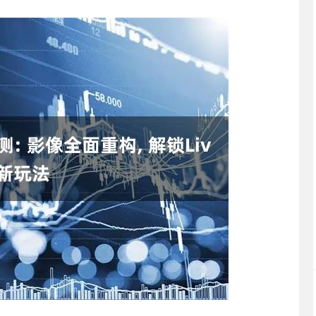
沪深300
4694.44
.42%
43.13
0.93%