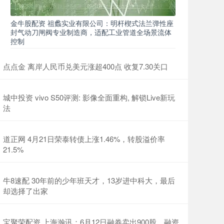
金牛股配资 祖蠡实业有限公司：明杆楔式法兰弹性座
封气动刀闸阀专业制造商，适配工业管道全场景流体
控制
点点金 离岸人民币兑美元涨超400点 收复7.30关口
城中投资 vivo S50评测: 影像全面重构, 解锁Live新玩
法
道正网 4月21日荣泰转债上涨1.46%，转股溢价率
21.5%
牛8速配 30年前的少年班天才，13岁进中科大，最后
却选择了出家
宝聚荣配资 上海瀚讯：6月12日融券卖出900股，融资