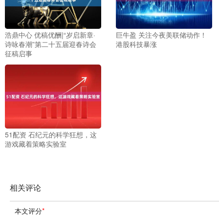
浩鼎中心 优稿优酬|“岁启新章·
巨牛盈 关注今夜美联储动作！
诗咏春潮”第二十五届迎春诗会
港股科技暴涨
征稿启事
51配资 石纪元的科学狂想，这
游戏藏着策略实验室
相关评论
本文评分
*