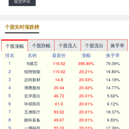
提交评论
个股实时涨跌榜
个股跌幅
个股流入
个股流出
换手率
个股涨幅
排名
名称
最新价
涨幅
换手率
1
N展芯
116.52
396.89%
79.39%
2
锐翔智能
110.02
20.21%
16.80%
3
志特新材
14.8
20.03%
14.18%
4
博腾股份
20.44
20.02%
14.77%
5
近岸蛋白
46.72
20.01%
5.62%
6
毕得医药
61.6
20.01%
6.12%
7
五洲医疗
83.62
20.01%
18.37%
8
耐科装备
49.67
20.01%
6.83%
9
一博科技
53.33
20.01%
17.26%