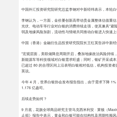
中国外汇投资研究院研究总监李钢对中新经纬表示，本轮白银突破
李钢认为，一方面，金价屡创新高带动贵金属整体估值重估
光伏、电动车等行业对白银的消费持续走强，使其兼具"避险
弱及地缘风险加剧，流动性与情绪共同推动白银进入快速上
中国（香港）金融衍生品投资研究院院长王红英告诉中新经
"宏观层面，美联储降息周期开启，叠加地缘政治风险持续
新能源车等科技领域对白银需求旺盛；同时，银矿开采成本
已超过 80 的合理区间上沿表明白银相对低估，机构投资
英说。
今年 4 月，世界白银协会发布报告指出，由于需求下降 1% 且
1.176 亿盎司。
后续走势如何？
9 月底，花旗全球商品研究主管马克西米利安 · 莱顿（Maxi
止损》报告中表示，黄金和白银可能在结构性及周期性顺风推动