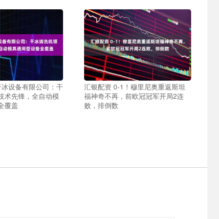
捷干冰设备有限公司：干
汇银配资 0-1！穆里尼奥重返斯坦
技术先锋，全自动模
福神奇不再，前欧冠冠军开局2连
全覆盖
败，排倒数