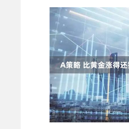
上证指数
3940.04
.40
2.13%
39.68
1.