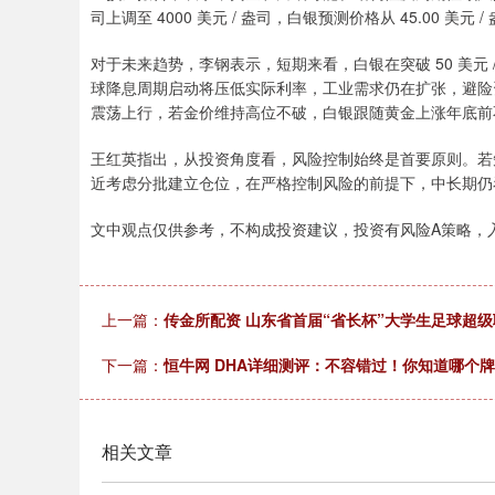
司上调至 4000 美元 / 盎司，白银预测价格从 45.00 美元 / 
对于未来趋势，李钢表示，短期来看，白银在突破 50 美元
球降息周期启动将压低实际利率，工业需求仍在扩张，避险资金也
震荡上行，若金价维持高位不破，白银跟随黄金上涨年底前不排
王红英指出，从投资角度看，风险控制始终是首要原则。若短期
近考虑分批建立仓位，在严格控制风险的前提下，中长期仍
文中观点仅供参考，不构成投资建议，投资有风险A策略，
上一篇：
传金所配资 山东省首届“省长杯”大学生足球超
下一篇：
恒牛网 DHA详细测评：不容错过！你知道哪个牌
相关文章