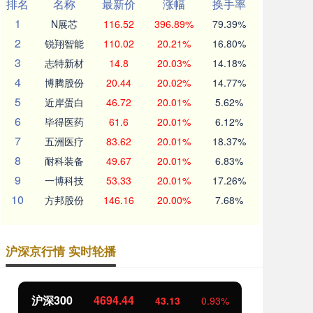
排名
名称
最新价
涨幅
换手率
1
N展芯
116.52
396.89%
79.39%
2
锐翔智能
110.02
20.21%
16.80%
3
志特新材
14.8
20.03%
14.18%
4
博腾股份
20.44
20.02%
14.77%
5
近岸蛋白
46.72
20.01%
5.62%
6
毕得医药
61.6
20.01%
6.12%
7
五洲医疗
83.62
20.01%
18.37%
8
耐科装备
49.67
20.01%
6.83%
9
一博科技
53.33
20.01%
17.26%
10
方邦股份
146.16
20.00%
7.68%
沪深京行情 实时轮播
沪深300
4694.44
北
43.13
0.93%