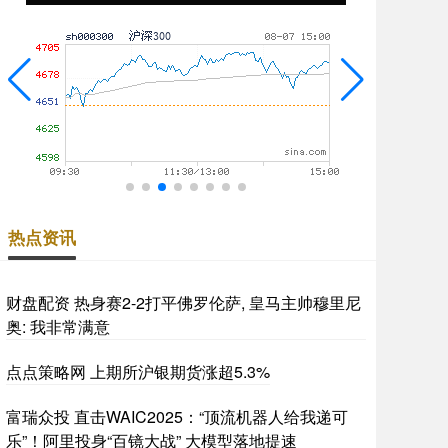
热点资讯
财盘配资 热身赛2-2打平佛罗伦萨, 皇马主帅穆里尼
奥: 我非常满意
点点策略网 上期所沪银期货涨超5.3%
富瑞众投 直击WAIC2025：“顶流机器人给我递可
乐”！阿里投身“百镜大战” 大模型落地提速