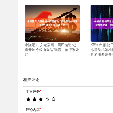
永隆配资 安徽宿州一网民编造“超
KB资产 酷
市开始抢粮油食品”谣言！被行政处
冰清洗机领域
罚
具通用型设备
相关评论
本文评分
*
评论内容
*