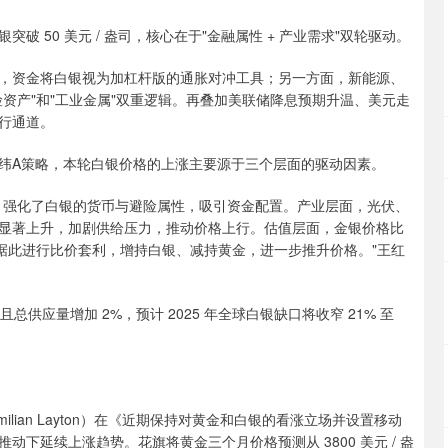
 50 美元 / 盎司，核心在于"金融属性 + 产业需求"双轮驱动。
，资金将白银视为加杠杆版的通胀对冲工具；另一方面，新能源、
资产"和"工业金属"双重逻辑。再叠加美联储降息预期升温、美元走
行通道。
纬A策略，本轮白银价格的上涨主要源于三个层面的驱动因素。
，强化了白银的货币与避险属性，吸引资金配置。产业层面，光伏、
显著上升，加剧供给压力，推动价格上行。估值层面，金银价格比
者据此进行比价套利，增持白银、减持黄金，进一步推升价格。"王红
总供应量增加 2%，预计 2025 年全球白银缺口将收窄 21% 至
milian Layton）在《近期保持对黄金和白银的看涨立场并设置移动
下延续上涨趋势。花旗将黄金三个月价格预测从 3800 美元 / 盎