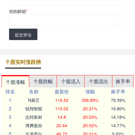
你的邮箱
*
提交评论
个股实时涨跌榜
个股跌幅
个股流入
个股流出
换手率
个股涨幅
排名
名称
最新价
涨幅
换手率
1
N展芯
116.52
396.89%
79.39%
2
锐翔智能
110.02
20.21%
16.80%
3
志特新材
14.8
20.03%
14.18%
4
博腾股份
20.44
20.02%
14.77%
5
近岸蛋白
46.72
20.01%
5.62%