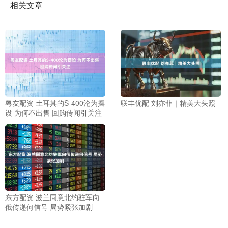
相关文章
粤友配资 土耳其的S-400沦为摆
联丰优配 刘亦菲｜精美大头照
设 为何不出售 回购传闻引关注
东方配资 波兰同意北约驻军向
俄传递何信号 局势紧张加剧