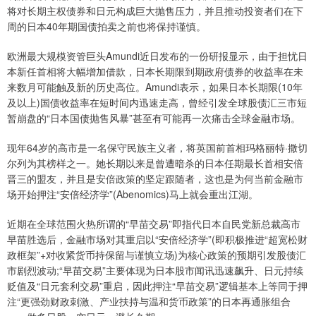
将对长期主权债券和日元构成巨大抛售压力，并且推动投资者们在下
周的日本40年期国债拍卖之前也将保持谨慎。
欧洲最大规模资管巨头Amundi近日发布的一份研报显示，由于担忧日
本新任首相将大幅增加借款，日本长期限到期政府债券的收益率在未
来数月可能触及新的历史高位。Amundi表示，如果日本长期限(10年
及以上)国债收益率在短时间内迅速走高，曾经引发全球股债汇三市短
暂崩盘的“日本国债抛售风暴”甚至有可能再一次痛击全球金融市场。
现年64岁的高市是一名保守民族主义者，将英国前首相玛格丽特·撒切
尔列为其榜样之一。她长期以来是曾遭暗杀的日本任期最长首相安倍
晋三的盟友，并且是安倍政策的坚定跟随者，这也是为何当前金融市
场开始押注“安倍经济学”(Abenomics)马上就会重出江湖。
‌近期在全球范围火热所谓的“早苗交易”‌即指代日本自民党新总裁高市
早苗胜选后，金融市场对其重启以“安倍经济学”(即积极推进“超宽松财
政框架”+对收紧货币持保留与谨慎立场)为核心政策的预期引发股债汇
市剧烈波动;“早苗交易”‌主要体现为日本股市闻讯迅速飙升、日元持续
贬值及“日元套利交易”重启，因此押注“早苗交易”逻辑基本上等同于押
注“更强劲财政刺激、产业扶持与温和货币政策”的日本再通胀组合