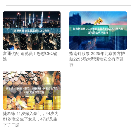
富通优配 追觅员工怒怼CEO俞
指南针股票 2025年北京警方护
浩
航2295场大型活动安全有序进
行
捷希缘 41岁嫁入豪门，44岁为
81岁老公生下女儿，47岁又生
下了二胎