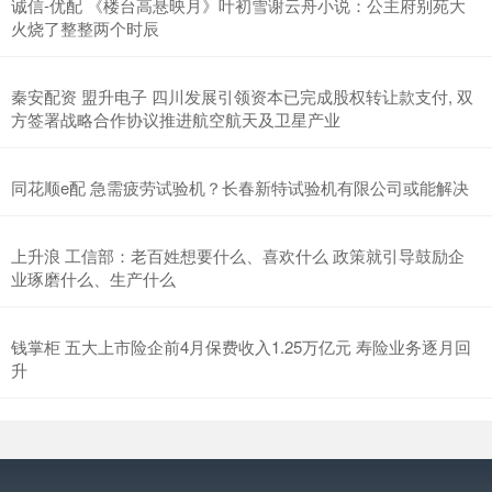
诚信-优配 《楼台高悬映月》叶初雪谢云舟小说：公主府别苑大
火烧了整整两个时辰
秦安配资 盟升电子 四川发展引领资本已完成股权转让款支付, 双
方签署战略合作协议推进航空航天及卫星产业
同花顺e配 急需疲劳试验机？长春新特试验机有限公司或能解决
上升浪 工信部：老百姓想要什么、喜欢什么 政策就引导鼓励企
业琢磨什么、生产什么
钱掌柜 五大上市险企前4月保费收入1.25万亿元 寿险业务逐月回
升