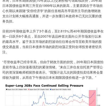
本周，日本长期限国债(10年及以上)交易价格可谓延续跌势，20年期
日本国债收益率周三升至自1999年以来的新高，主要原因在于市场担
心长期以来跟随“安倍经济学”的新任首相高市早苗所主导的激增财政
支出计划将大幅推高通胀，并进一步加重日本政府本已无比沉重的债
务负担。
目前20年期收益率上升了3个基点，至2.815%;而40年期国债收益率在
前一日跃升8个基点，至自2007年该品种首次面向公开市场发行以来
的最高水平。鉴于东京市场的剧烈波动往往将会传导至欧美市场的股
债交易盘面，当前日本债券市场的剧烈动荡正受到全球投资者密切关
注。
“尽管收益率已经非常高，但由于财政方面的担忧，20年期日本国债拍
卖前市场上仍弥漫着强烈的紧张情绪。”来自三井住友信托资产管理公
司的资深策略师稻留胜俊表示。“我预计这几次的国债拍卖结果将会显
得较为疲弱，从而在下午推动日本长期限国债价格进一步下跌。”