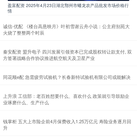
盈富配资 2025年4月23日湖北鄂州市蟠龙农产品批发市场价格行
情
诚信-优配 《楼台高悬映月》叶初雪谢云舟小说：公主府别苑大
火烧了整整两个时辰
秦安配资 盟升电子 四川发展引领资本已完成股权转让款支付, 双
方签署战略合作协议推进航空航天及卫星产业
同花顺e配 急需疲劳试验机？长春新特试验机有限公司或能解决
上升浪 工信部：老百姓想要什么、喜欢什么 政策就引导鼓励企
业琢磨什么、生产什么
钱掌柜 五大上市险企前4月保费收入1.25万亿元 寿险业务逐月回
升