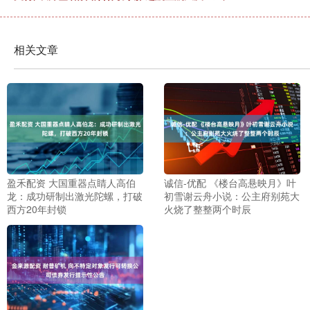
相关文章
盈禾配资 大国重器点睛人高伯
诚信-优配 《楼台高悬映月》叶
龙：成功研制出激光陀螺，打破
初雪谢云舟小说：公主府别苑大
西方20年封锁
火烧了整整两个时辰