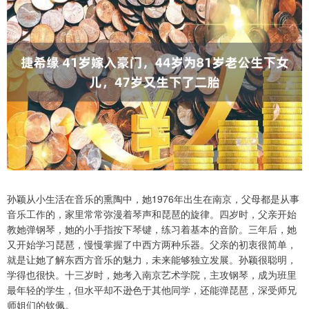
孙颖从小生活在音乐的熏陶中，她1976年出生在南京，父母都是从事
音乐工作的，家里常常弥漫着琴声和琵琶的旋律。四岁时，父亲开始
教她弹钢琴，她的小手指按下琴键，练习着基本的音阶。三年后，她
又开始学习琵琶，慢慢掌握了中西方两种乐器。父亲的初衷很简单，
就是让她了解东西方音乐的魅力，未来能够独立发展。孙颖很聪明，
学得也很快。十三岁时，她考入南京艺术学院，主攻钢琴，成为班里
最年轻的学生，但水平却不逊色于其他同学，还能弹琵琶，深受师兄
师姐们的钦佩。