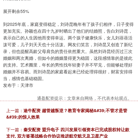
展开剩余55%
到2025年底，家庭变得稳定，刘诗昆晚年有了孩子们相伴，日子变得
更加充实。孙颖也在四十九岁时晒出了他们的结婚照，告白刘诗昆，
表示自己的人生因他而变得幸运。两个孩子健康快乐，女儿刘蓓蓓活
泼可爱，儿子刘天天也十分活泼。网友们笑言，刘诗昆又创造了新纪
录，但也提醒高龄父母肩负的责任依然重大。虽然刘诗昆经历过三次
婚姻和两次离婚，但如今的婚姻显得更为稳固，这段感情靠的是彼此
的支持。艺术圈里，年长的男性找年轻妻子并不罕见，但能够处理好
婚姻并不容易。而刘诗昆的家庭看起来已经处理得很好，财富安排得
当，感情也基础稳固。
发布于：天津市
通盈配资提示：文章来自网络，不代表本站观点。
上一篇：
途牛配资 越管越叛逆？教育专家揭秘&#39;不管才是管
&#39;的惊人效果
下一篇：
秦安配资 盟升电子 四川发展引领资本已完成股权转让款
支付, 双方签署战略合作协议推进航空航天及卫星产业