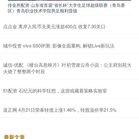
传金所配资 山东省首届“省长杯”大学生足球超级联赛（青岛赛
区）青岛职业技术学院男足顺利晋级
点点金 离岸人民币兑美元涨超400点 收复7.30关口
城中投资 vivo S50评测: 影像全面重构, 解锁Live新玩法
诚信-优配 《楼台高悬映月》叶初雪谢云舟小说：公主府别苑大
火烧了整整两个时辰
51配资 石纪元的科学狂想，这游戏藏着策略实验室
道正网 4月21日荣泰转债上涨1.46%，转股溢价率21.5%
最新文章