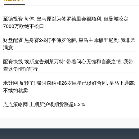
至德投资 每体: 皇马原以为签罗德里会很顺利, 但曼城咬定
7000万欧绝不松口
财盘配资 热身赛2-2打平佛罗伦萨, 皇马主帅穆里尼奥: 我非常
满意
配资快线 埃斯皮告别莱万特: 带着问心无愧和自豪之情, 我带
着这份情谊前行
米升网 反转了! 曝阿森纳和26岁巨星已谈好合同, 皇马下通牒:
不续约就卖
点点策略网 上期所沪银期货涨超5.3%