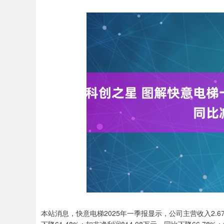
本站消息，快意电梯2025年一季报显示，公司主营收入2.67
深证成指
14072.22
85
-0.05%
-71.98
-0