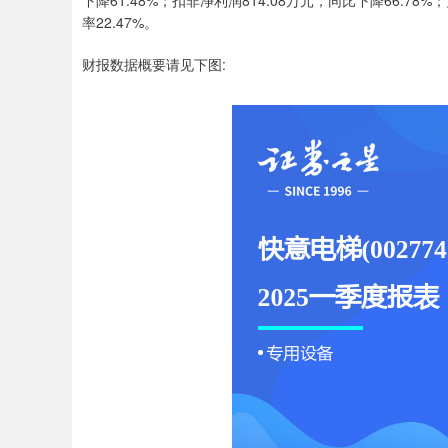
下降61.48%；扣非净利润814.08万元，同比下降66.78%
率22.47%。
财报数据概要请见下图: