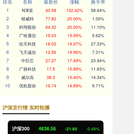
排名
名称
最新价
涨幅
换手率
1
N津富
40.58
132.42%
58.64%
2
锴威特
77.82
20.00%
1.00%
3
科翔股份
64.32
20.00%
11.10%
4
广哈通信
19.03
19.99%
5.62%
5
欣天科技
18.02
19.97%
27.33%
6
飞天诚信
12.56
19.96%
7.31%
7
中巨芯
27.27
17.49%
23.94%
8
广脉科技
17.5
15.89%
11.83%
9
威尔高
38.3
15.40%
14.34%
10
优机股份
16.74
14.89%
9.71%
沪深京行情 实时轮播
北证50
1114.17
创
-5.29
-0.47%