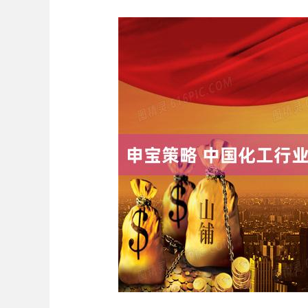
深证成指
14311.01
.68
1.02%
200.89
1