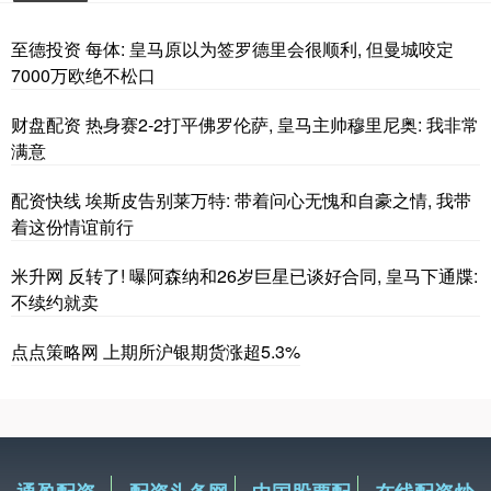
至德投资 每体: 皇马原以为签罗德里会很顺利, 但曼城咬定
7000万欧绝不松口
财盘配资 热身赛2-2打平佛罗伦萨, 皇马主帅穆里尼奥: 我非常
满意
配资快线 埃斯皮告别莱万特: 带着问心无愧和自豪之情, 我带
着这份情谊前行
米升网 反转了! 曝阿森纳和26岁巨星已谈好合同, 皇马下通牒:
不续约就卖
点点策略网 上期所沪银期货涨超5.3%