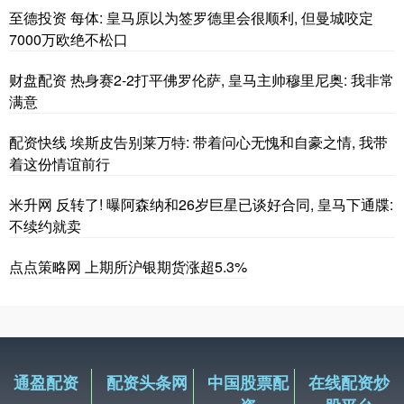
至德投资 每体: 皇马原以为签罗德里会很顺利, 但曼城咬定
7000万欧绝不松口
财盘配资 热身赛2-2打平佛罗伦萨, 皇马主帅穆里尼奥: 我非常
满意
配资快线 埃斯皮告别莱万特: 带着问心无愧和自豪之情, 我带
着这份情谊前行
米升网 反转了! 曝阿森纳和26岁巨星已谈好合同, 皇马下通牒:
不续约就卖
点点策略网 上期所沪银期货涨超5.3%
通盈配资
配资头条网
中国股票配
在线配资炒