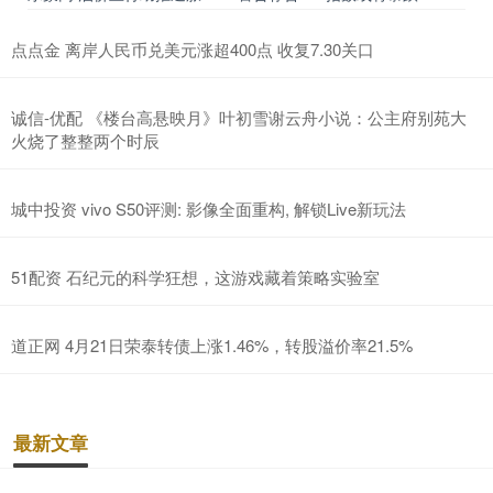
点点金 离岸人民币兑美元涨超400点 收复7.30关口
诚信-优配 《楼台高悬映月》叶初雪谢云舟小说：公主府别苑大
火烧了整整两个时辰
城中投资 vivo S50评测: 影像全面重构, 解锁Live新玩法
51配资 石纪元的科学狂想，这游戏藏着策略实验室
道正网 4月21日荣泰转债上涨1.46%，转股溢价率21.5%
最新文章