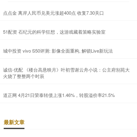
点点金 离岸人民币兑美元涨超400点 收复7.30关口
51配资 石纪元的科学狂想，这游戏藏着策略实验室
城中投资 vivo S50评测: 影像全面重构, 解锁Live新玩法
诚信-优配 《楼台高悬映月》叶初雪谢云舟小说：公主府别苑大
火烧了整整两个时辰
道正网 4月21日荣泰转债上涨1.46%，转股溢价率21.5%
最新文章