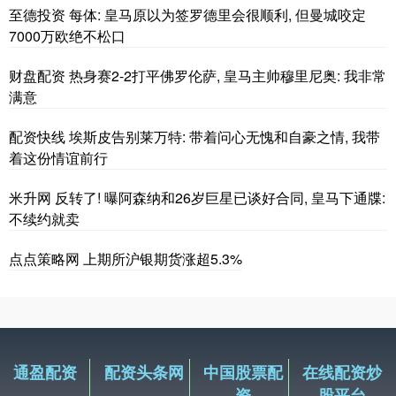
至德投资 每体: 皇马原以为签罗德里会很顺利, 但曼城咬定
7000万欧绝不松口
财盘配资 热身赛2-2打平佛罗伦萨, 皇马主帅穆里尼奥: 我非常
满意
配资快线 埃斯皮告别莱万特: 带着问心无愧和自豪之情, 我带
着这份情谊前行
米升网 反转了! 曝阿森纳和26岁巨星已谈好合同, 皇马下通牒:
不续约就卖
点点策略网 上期所沪银期货涨超5.3%
通盈配资
配资头条网
中国股票配
在线配资炒
资
股平台