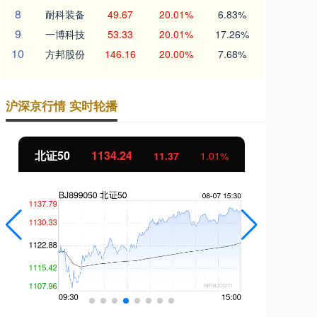
8
耐科装备
49.67
20.01%
6.83%
9
一博科技
53.33
20.01%
17.26%
10
方邦股份
146.16
20.00%
7.68%
沪深京行情 实时轮播
北证50
1134.24
创
11.37
1.01%