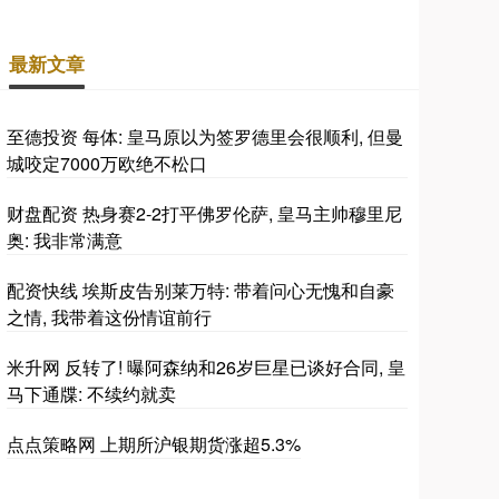
最新文章
至德投资 每体: 皇马原以为签罗德里会很顺利, 但曼
城咬定7000万欧绝不松口
财盘配资 热身赛2-2打平佛罗伦萨, 皇马主帅穆里尼
奥: 我非常满意
配资快线 埃斯皮告别莱万特: 带着问心无愧和自豪
之情, 我带着这份情谊前行
米升网 反转了! 曝阿森纳和26岁巨星已谈好合同, 皇
马下通牒: 不续约就卖
点点策略网 上期所沪银期货涨超5.3%