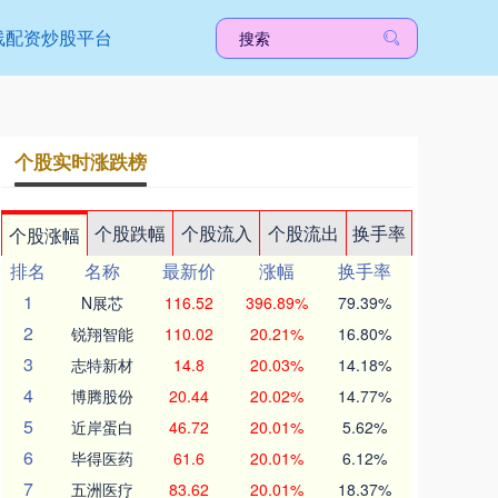
线配资炒股平台
个股实时涨跌榜
个股跌幅
个股流入
个股流出
换手率
个股涨幅
排名
名称
最新价
涨幅
换手率
1
N展芯
116.52
396.89%
79.39%
2
锐翔智能
110.02
20.21%
16.80%
3
志特新材
14.8
20.03%
14.18%
4
博腾股份
20.44
20.02%
14.77%
5
近岸蛋白
46.72
20.01%
5.62%
6
毕得医药
61.6
20.01%
6.12%
7
五洲医疗
83.62
20.01%
18.37%