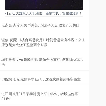
科云汇 大规模无人机袭击！基辅市长：留在避难所！
点点金 离岸人民币兑美元涨超400点 收复7.30关口
诚信-优配 《楼台高悬映月》叶初雪谢云舟小说：公主
府别苑大火烧了整整两个时辰
城中投资 vivo S50评测: 影像全面重构, 解锁Live新玩
法
51配资 石纪元的科学狂想，这游戏藏着策略实验室
道正网 4月21日荣泰转债上涨1.46%，转股溢价率
21.5%