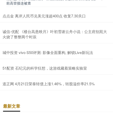
前高管接连被查
点点金 离岸人民币兑美元涨超400点 收复7.30关口
诚信-优配 《楼台高悬映月》叶初雪谢云舟小说：公主府别苑大
火烧了整整两个时辰
城中投资 vivo S50评测: 影像全面重构, 解锁Live新玩法
51配资 石纪元的科学狂想，这游戏藏着策略实验室
道正网 4月21日荣泰转债上涨1.46%，转股溢价率21.5%
最新文章