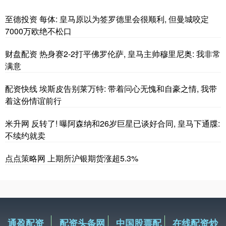
至德投资 每体: 皇马原以为签罗德里会很顺利, 但曼城咬定
7000万欧绝不松口
财盘配资 热身赛2-2打平佛罗伦萨, 皇马主帅穆里尼奥: 我非常
满意
配资快线 埃斯皮告别莱万特: 带着问心无愧和自豪之情, 我带
着这份情谊前行
米升网 反转了! 曝阿森纳和26岁巨星已谈好合同, 皇马下通牒:
不续约就卖
点点策略网 上期所沪银期货涨超5.3%
通盈配资
配资头条网
中国股票配
在线配资炒