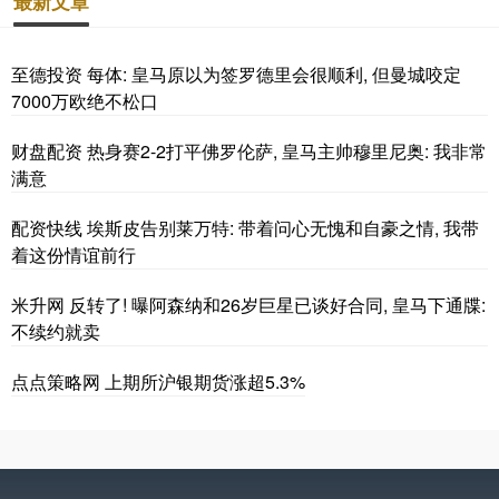
最新文章
至德投资 每体: 皇马原以为签罗德里会很顺利, 但曼城咬定
7000万欧绝不松口
财盘配资 热身赛2-2打平佛罗伦萨, 皇马主帅穆里尼奥: 我非常
满意
配资快线 埃斯皮告别莱万特: 带着问心无愧和自豪之情, 我带
着这份情谊前行
米升网 反转了! 曝阿森纳和26岁巨星已谈好合同, 皇马下通牒:
不续约就卖
点点策略网 上期所沪银期货涨超5.3%