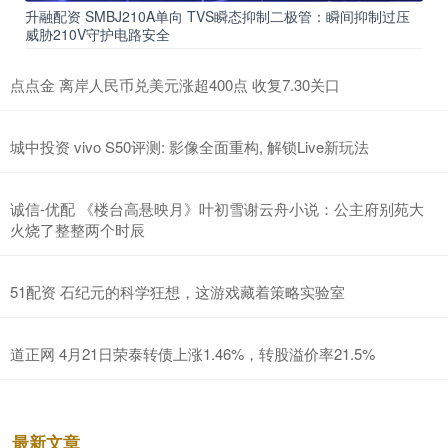
升融配资 SMBJ210A单向 TVS瞬态抑制二极管：瞬间抑制过压
威胁210V守护电路安全
点点金 离岸人民币兑美元涨超400点 收复7.30关口
城中投资 vivo S50评测: 影像全面重构, 解锁Live新玩法
诚信-优配 《楼台高悬映月》叶初雪谢云舟小说：公主府别苑大
火烧了整整两个时辰
51配资 石纪元的科学狂想，这游戏藏着策略实验室
道正网 4月21日荣泰转债上涨1.46%，转股溢价率21.5%
最新文章