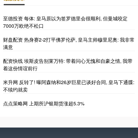
至德投资 每体: 皇马原以为签罗德里会很顺利, 但曼城咬定
7000万欧绝不松口
财盘配资 热身赛2-2打平佛罗伦萨, 皇马主帅穆里尼奥: 我非常
满意
配资快线 埃斯皮告别莱万特: 带着问心无愧和自豪之情, 我带
着这份情谊前行
米升网 反转了! 曝阿森纳和26岁巨星已谈好合同, 皇马下通牒:
不续约就卖
点点策略网 上期所沪银期货涨超5.3%