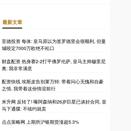
最新文章
至德投资 每体: 皇马原以为签罗德里会很顺利, 但曼
城咬定7000万欧绝不松口
财盘配资 热身赛2-2打平佛罗伦萨, 皇马主帅穆里尼
奥: 我非常满意
配资快线 埃斯皮告别莱万特: 带着问心无愧和自豪
之情, 我带着这份情谊前行
米升网 反转了! 曝阿森纳和26岁巨星已谈好合同, 皇
马下通牒: 不续约就卖
点点策略网 上期所沪银期货涨超5.3%