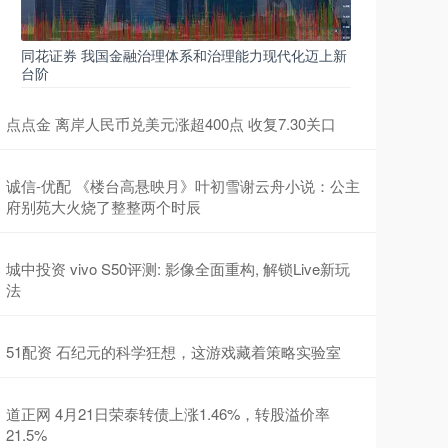
同花证券 我国金融治理体系和治理能力现代化迈上新
台阶
点点金 离岸人民币兑美元涨超400点 收复7.30关口
诚信-优配 《楼台高悬映月》叶初雪谢云舟小说：公主
府别苑大火烧了整整两个时辰
城中投资 vivo S50评测: 影像全面重构, 解锁Live新玩
法
51配资 石纪元的科学狂想，这游戏藏着策略实验室
道正网 4月21日荣泰转债上涨1.46%，转股溢价率
21.5%