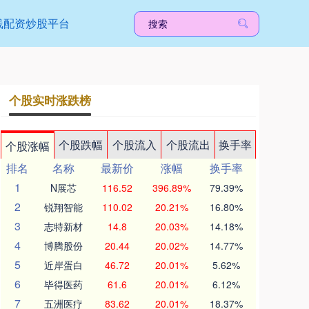
线配资炒股平台
个股实时涨跌榜
个股跌幅
个股流入
个股流出
换手率
个股涨幅
排名
名称
最新价
涨幅
换手率
1
N展芯
116.52
396.89%
79.39%
2
锐翔智能
110.02
20.21%
16.80%
3
志特新材
14.8
20.03%
14.18%
4
博腾股份
20.44
20.02%
14.77%
5
近岸蛋白
46.72
20.01%
5.62%
6
毕得医药
61.6
20.01%
6.12%
7
五洲医疗
83.62
20.01%
18.37%