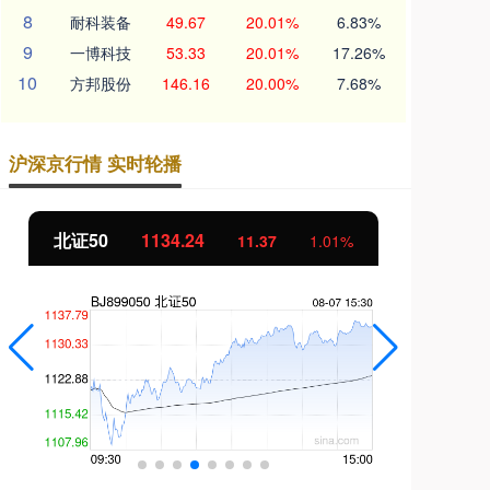
8
耐科装备
49.67
20.01%
6.83%
9
一博科技
53.33
20.01%
17.26%
10
方邦股份
146.16
20.00%
7.68%
沪深京行情 实时轮播
北证50
1134.24
创
11.37
1.01%