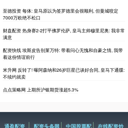
至德投资 每体: 皇马原以为签罗德里会很顺利, 但曼城咬定
7000万欧绝不松口
财盘配资 热身赛2-2打平佛罗伦萨, 皇马主帅穆里尼奥: 我非常
满意
配资快线 埃斯皮告别莱万特: 带着问心无愧和自豪之情, 我带
着这份情谊前行
米升网 反转了! 曝阿森纳和26岁巨星已谈好合同, 皇马下通牒:
不续约就卖
点点策略网 上期所沪银期货涨超5.3%
通盈配资
配资头条网
中国股票配
在线配资炒