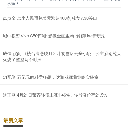
么难？
点点金 离岸人民币兑美元涨超400点 收复7.30关口
城中投资 vivo S50评测: 影像全面重构, 解锁Live新玩法
诚信-优配 《楼台高悬映月》叶初雪谢云舟小说：公主府别苑大
火烧了整整两个时辰
51配资 石纪元的科学狂想，这游戏藏着策略实验室
道正网 4月21日荣泰转债上涨1.46%，转股溢价率21.5%
最新文章