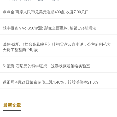
点点金 离岸人民币兑美元涨超400点 收复7.30关口
城中投资 vivo S50评测: 影像全面重构, 解锁Live新玩法
诚信-优配 《楼台高悬映月》叶初雪谢云舟小说：公主府别苑大
火烧了整整两个时辰
51配资 石纪元的科学狂想，这游戏藏着策略实验室
道正网 4月21日荣泰转债上涨1.46%，转股溢价率21.5%
最新文章