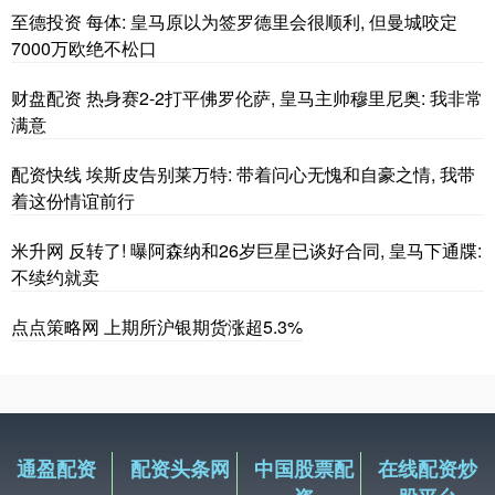
至德投资 每体: 皇马原以为签罗德里会很顺利, 但曼城咬定
7000万欧绝不松口
财盘配资 热身赛2-2打平佛罗伦萨, 皇马主帅穆里尼奥: 我非常
满意
配资快线 埃斯皮告别莱万特: 带着问心无愧和自豪之情, 我带
着这份情谊前行
米升网 反转了! 曝阿森纳和26岁巨星已谈好合同, 皇马下通牒:
不续约就卖
点点策略网 上期所沪银期货涨超5.3%
通盈配资
配资头条网
中国股票配
在线配资炒