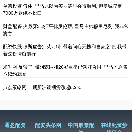
至德投资 每体: 皇马原以为签罗德里会很顺利, 但曼城咬定
7000万欧绝不松口
财盘配资 热身赛2-2打平佛罗伦萨, 皇马主帅穆里尼奥: 我非常
满意
配资快线 埃斯皮告别莱万特: 带着问心无愧和自豪之情, 我带
着这份情谊前行
米升网 反转了! 曝阿森纳和26岁巨星已谈好合同, 皇马下通牒:
不续约就卖
点点策略网 上期所沪银期货涨超5.3%
通盈配资
配资头条网
中国股票配
在线配资炒