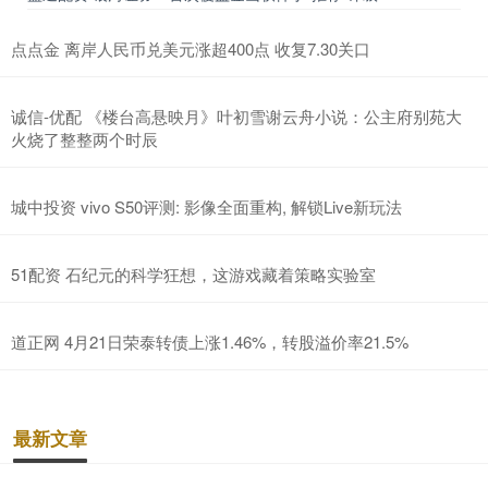
点点金 离岸人民币兑美元涨超400点 收复7.30关口
诚信-优配 《楼台高悬映月》叶初雪谢云舟小说：公主府别苑大
火烧了整整两个时辰
城中投资 vivo S50评测: 影像全面重构, 解锁Live新玩法
51配资 石纪元的科学狂想，这游戏藏着策略实验室
道正网 4月21日荣泰转债上涨1.46%，转股溢价率21.5%
最新文章