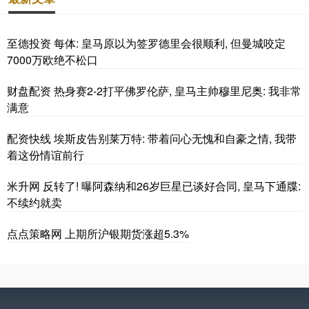
至德投资 每体: 皇马原以为签罗德里会很顺利, 但曼城咬定
7000万欧绝不松口
财盘配资 热身赛2-2打平佛罗伦萨, 皇马主帅穆里尼奥: 我非常
满意
配资快线 埃斯皮告别莱万特: 带着问心无愧和自豪之情, 我带
着这份情谊前行
米升网 反转了! 曝阿森纳和26岁巨星已谈好合同, 皇马下通牒:
不续约就卖
点点策略网 上期所沪银期货涨超5.3%