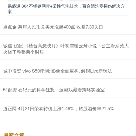
易盛通 304不锈钢网带+柔性气泡技术，百合清洗零损伤解决方
案
点点金 离岸人民币兑美元涨超400点 收复7.30关口
诚信-优配 《楼台高悬映月》叶初雪谢云舟小说：公主府别苑大
火烧了整整两个时辰
城中投资 vivo S50评测: 影像全面重构, 解锁Live新玩法
51配资 石纪元的科学狂想，这游戏藏着策略实验室
道正网 4月21日荣泰转债上涨1.46%，转股溢价率21.5%
最新文章