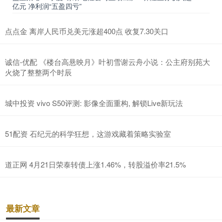
亿元 净利润“五盈四亏”
点点金 离岸人民币兑美元涨超400点 收复7.30关口
诚信-优配 《楼台高悬映月》叶初雪谢云舟小说：公主府别苑大
火烧了整整两个时辰
城中投资 vivo S50评测: 影像全面重构, 解锁Live新玩法
51配资 石纪元的科学狂想，这游戏藏着策略实验室
道正网 4月21日荣泰转债上涨1.46%，转股溢价率21.5%
最新文章