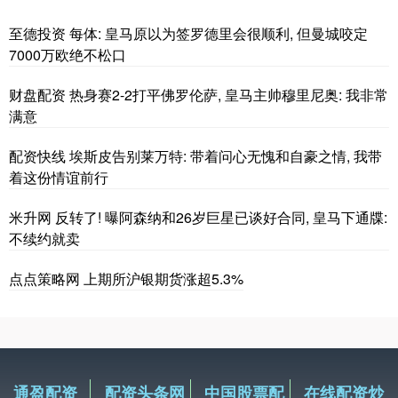
至德投资 每体: 皇马原以为签罗德里会很顺利, 但曼城咬定
7000万欧绝不松口
财盘配资 热身赛2-2打平佛罗伦萨, 皇马主帅穆里尼奥: 我非常
满意
配资快线 埃斯皮告别莱万特: 带着问心无愧和自豪之情, 我带
着这份情谊前行
米升网 反转了! 曝阿森纳和26岁巨星已谈好合同, 皇马下通牒:
不续约就卖
点点策略网 上期所沪银期货涨超5.3%
通盈配资
配资头条网
中国股票配
在线配资炒